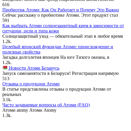
616
Пробиотик Атоми: Как Он Работает и Почему Это Важно
Сейчас расскажу о пробиотике Атоми. Этот продукт стал
591
Как выбрать Атоми солнцезащитный крем в зависимости от
ситуации, цели и типа кожи
Солнцезащитный уход — обязательный этап в любое время
1.2k.
Целебый японский фукоидан Атоми: происхождение и
полезные свойства
Загадка долголетия японцев На юге Тихого океана, в
1.2k.
Новости Атоми Беларусь
Запуск самозанятости в Беларуси! Регистрация напрямую
513
Отзывы о продукции Атоми
В статье представлены отзывы о продукции Атоми от
реальных
3.1k.
Часто задаваемые вопросы об Атоми (FAQ)
Атоми atomy Атоми Atomy
1.3k.