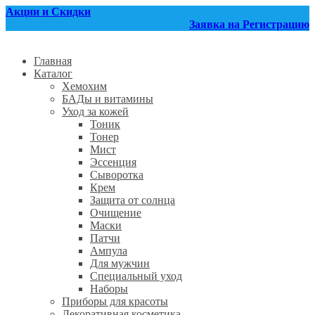
Перейти
Акции и Скидки
к
Заявка на Регистрацию
содержанию
Главная
Каталог
Хемохим
БАДы и витамины
Уход за кожей
Тоник
Тонер
Мист
Эссенция
Сыворотка
Крем
Защита от солнца
Очищение
Маски
Патчи
Ампула
Для мужчин
Специальный уход
Наборы
Приборы для красоты
Декоративная косметика