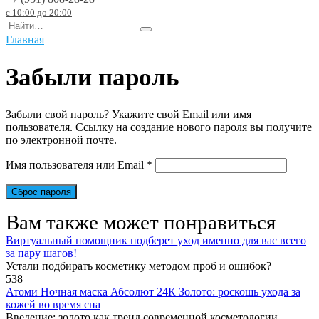
с 10:00 до 20:00
Search
for:
Главная
Забыли пароль
Забыли свой пароль? Укажите свой Email или имя
пользователя. Ссылку на создание нового пароля вы получите
по электронной почте.
Обязательно
Имя пользователя или Email
*
Сброс пароля
Вам также может понравиться
Виртуальный помощник подберет уход именно для вас всего
за пару шагов!
Устали подбирать косметику методом проб и ошибок?
538
Атоми Ночная маска Абсолют 24К Золото: роскошь ухода за
кожей во время сна
Введение: золото как тренд современной косметологии